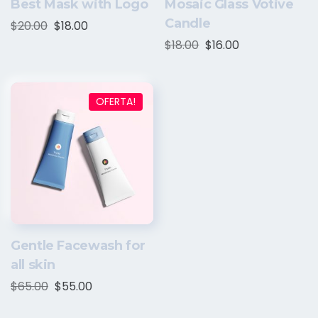
Best Mask with Logo
Mosaic Glass Votive
Candle
$
20.00
$
18.00
$
18.00
$
16.00
OFERTA!
Gentle Facewash for
all skin
$
65.00
$
55.00