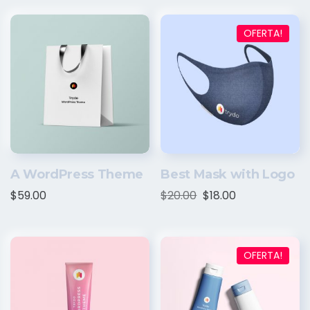
OFERTA!
A WordPress Theme
Best Mask with Logo
$
59.00
$
20.00
$
18.00
OFERTA!