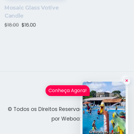
Mosaic Glass Votive
Candle
$
18.00
$
16.00
Conheça Agora!
© Todos os Direitos Reservados. Desenvolvido
por
Weboox.