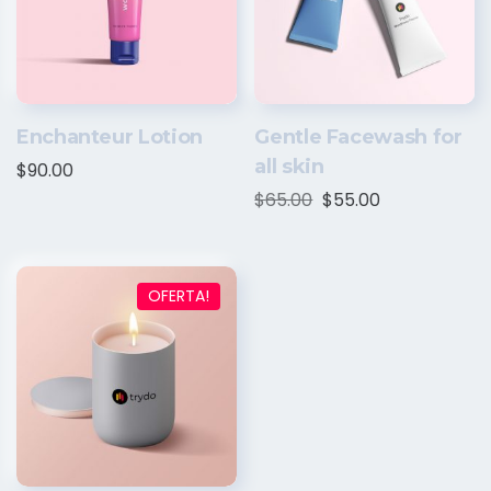
Enchanteur Lotion
Gentle Facewash for
all skin
$
90.00
$
65.00
$
55.00
OFERTA!