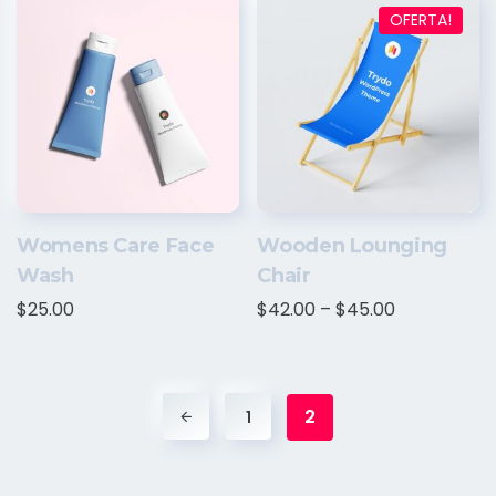
OFERTA!
Womens Care Face
Wooden Lounging
Wash
Chair
$
25.00
$
42.00
–
$
45.00
2
1